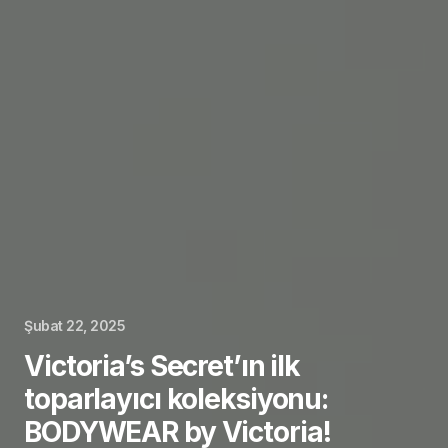
Şubat 22, 2025
Victoria’s Secret’ın ilk
toparlayıcı koleksiyonu:
BODYWEAR by Victoria!