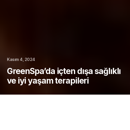
Kasım 4, 2024
GreenSpa’da içten dışa sağlıklı
ve iyi yaşam terapileri
Modern hayatın getirdiği stres ve günlük yoğun
tempo, bedensel ve ruhsal sağlığımız üzerinde
olumsuz etkiler yaratıyor. Bu etkilerle başa çıkmak